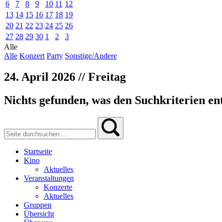
6
7
8
9
10
11
12
13
14
15
16
17
18
19
20
21
22
23
24
25
26
27
28
29
30
1
2
3
Alle
Alle
Konzert
Party
Sonstige/Andere
24. April 2026 // Freitag
Nichts gefunden, was den Suchkriterien ent
Startseite
Kino
Aktuelles
Veranstaltungen
Konzerte
Aktuelles
Gruppen
Übersicht