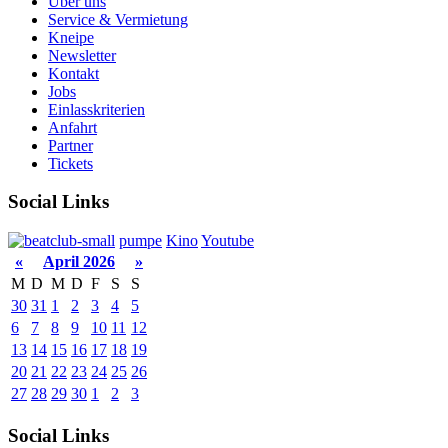
Über uns
Service & Vermietung
Kneipe
Newsletter
Kontakt
Jobs
Einlasskriterien
Anfahrt
Partner
Tickets
Social Links
pumpe
Kino
Youtube
«
April 2026
»
M
D
M
D
F
S
S
30
31
1
2
3
4
5
6
7
8
9
10
11
12
13
14
15
16
17
18
19
20
21
22
23
24
25
26
27
28
29
30
1
2
3
Social Links