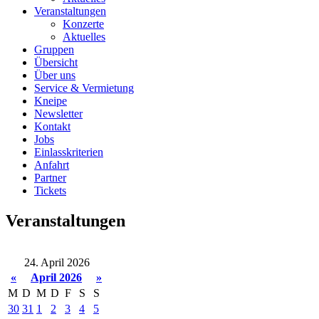
Veranstaltungen
Konzerte
Aktuelles
Gruppen
Übersicht
Über uns
Service & Vermietung
Kneipe
Newsletter
Kontakt
Jobs
Einlasskriterien
Anfahrt
Partner
Tickets
Veranstaltungen
24. April 2026
«
April 2026
»
M
D
M
D
F
S
S
30
31
1
2
3
4
5