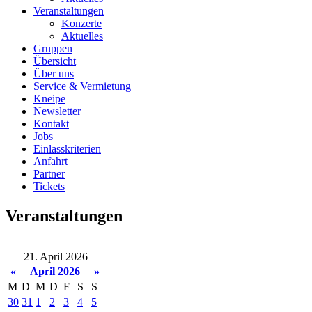
Veranstaltungen
Konzerte
Aktuelles
Gruppen
Übersicht
Über uns
Service & Vermietung
Kneipe
Newsletter
Kontakt
Jobs
Einlasskriterien
Anfahrt
Partner
Tickets
Veranstaltungen
21. April 2026
«
April 2026
»
M
D
M
D
F
S
S
30
31
1
2
3
4
5