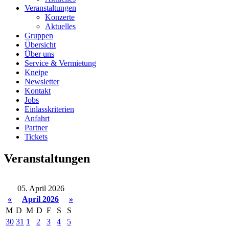
Veranstaltungen
Konzerte
Aktuelles
Gruppen
Übersicht
Über uns
Service & Vermietung
Kneipe
Newsletter
Kontakt
Jobs
Einlasskriterien
Anfahrt
Partner
Tickets
Veranstaltungen
05. April 2026
«
April 2026
»
M
D
M
D
F
S
S
30
31
1
2
3
4
5