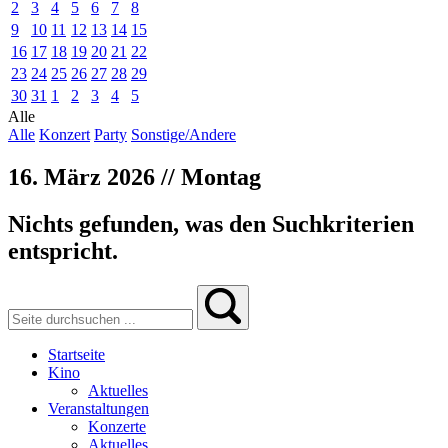
2
3
4
5
6
7
8
9
10
11
12
13
14
15
16
17
18
19
20
21
22
23
24
25
26
27
28
29
30
31
1
2
3
4
5
Alle
Alle
Konzert
Party
Sonstige/Andere
16. März 2026 // Montag
Nichts gefunden, was den Suchkriterien
entspricht.
Startseite
Kino
Aktuelles
Veranstaltungen
Konzerte
Aktuelles