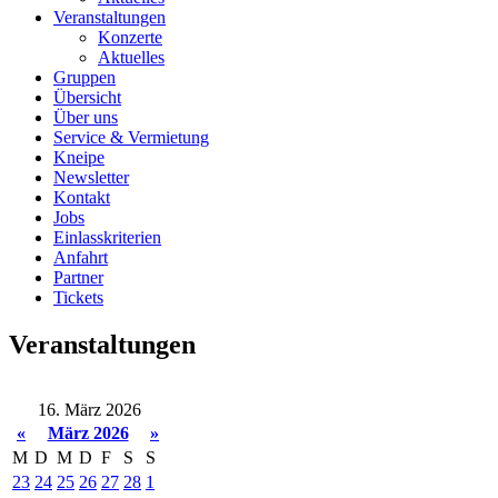
Veranstaltungen
Konzerte
Aktuelles
Gruppen
Übersicht
Über uns
Service & Vermietung
Kneipe
Newsletter
Kontakt
Jobs
Einlasskriterien
Anfahrt
Partner
Tickets
Veranstaltungen
16. März 2026
«
März 2026
»
M
D
M
D
F
S
S
23
24
25
26
27
28
1