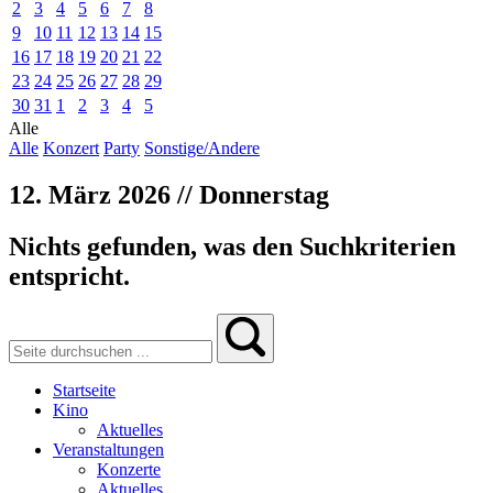
2
3
4
5
6
7
8
9
10
11
12
13
14
15
16
17
18
19
20
21
22
23
24
25
26
27
28
29
30
31
1
2
3
4
5
Alle
Alle
Konzert
Party
Sonstige/Andere
12. März 2026 // Donnerstag
Nichts gefunden, was den Suchkriterien
entspricht.
Startseite
Kino
Aktuelles
Veranstaltungen
Konzerte
Aktuelles