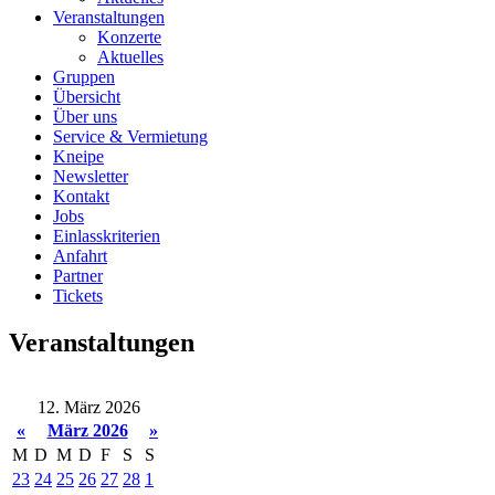
Veranstaltungen
Konzerte
Aktuelles
Gruppen
Übersicht
Über uns
Service & Vermietung
Kneipe
Newsletter
Kontakt
Jobs
Einlasskriterien
Anfahrt
Partner
Tickets
Veranstaltungen
12. März 2026
«
März 2026
»
M
D
M
D
F
S
S
23
24
25
26
27
28
1