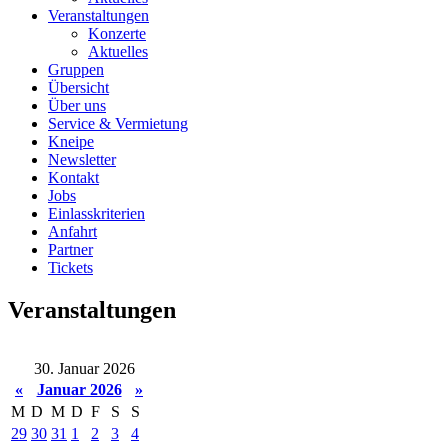
Veranstaltungen
Konzerte
Aktuelles
Gruppen
Übersicht
Über uns
Service & Vermietung
Kneipe
Newsletter
Kontakt
Jobs
Einlasskriterien
Anfahrt
Partner
Tickets
Veranstaltungen
30. Januar 2026
«
Januar 2026
»
M
D
M
D
F
S
S
29
30
31
1
2
3
4