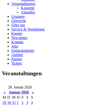
Veranstaltungen
Konzerte
Aktuelles
Gruppen
Übersicht
Über uns
Service & Vermietung
Kneipe
Newsletter
Kontakt
Jobs
Einlasskriterien
Anfahrt
Partner
Tickets
Veranstaltungen
29. Januar 2026
«
Januar 2026
»
M
D
M
D
F
S
S
29
30
31
1
2
3
4