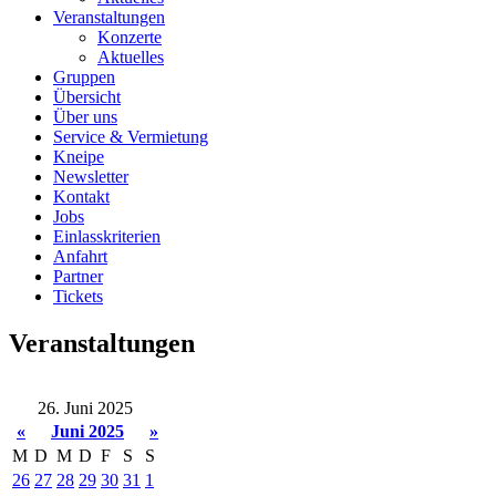
Veranstaltungen
Konzerte
Aktuelles
Gruppen
Übersicht
Über uns
Service & Vermietung
Kneipe
Newsletter
Kontakt
Jobs
Einlasskriterien
Anfahrt
Partner
Tickets
Veranstaltungen
26. Juni 2025
«
Juni 2025
»
M
D
M
D
F
S
S
26
27
28
29
30
31
1