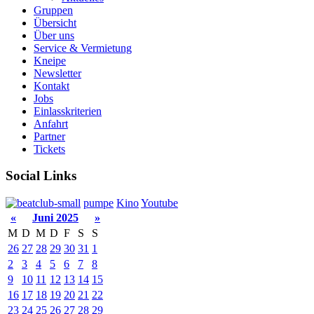
Gruppen
Übersicht
Über uns
Service & Vermietung
Kneipe
Newsletter
Kontakt
Jobs
Einlasskriterien
Anfahrt
Partner
Tickets
Social Links
pumpe
Kino
Youtube
«
Juni 2025
»
M
D
M
D
F
S
S
26
27
28
29
30
31
1
2
3
4
5
6
7
8
9
10
11
12
13
14
15
16
17
18
19
20
21
22
23
24
25
26
27
28
29