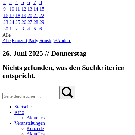
2
3
4
5
6
7
8
9
10
11
12
13
14
15
16
17
18
19
20
21
22
23
24
25
26
27
28
29
30
1
2
3
4
5
6
Alle
Alle
Konzert
Party
Sonstige/Andere
26. Juni 2025 // Donnerstag
Nichts gefunden, was den Suchkriterien
entspricht.
Startseite
Kino
Aktuelles
Veranstaltungen
Konzerte
Aktuelles