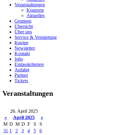
Veranstaltungen
Konzerte
Aktuelles
Gruppen
Übersicht
Über uns
Service & Vermietung
Kneipe
Newsletter
Kontakt
Jobs
Einlasskriterien
Anfahrt
Partner
Tickets
Veranstaltungen
26. April 2025
«
April 2025
»
M
D
M
D
F
S
S
31
1
2
3
4
5
6