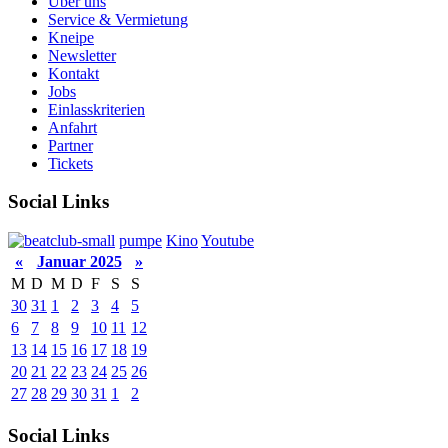
Über uns
Service & Vermietung
Kneipe
Newsletter
Kontakt
Jobs
Einlasskriterien
Anfahrt
Partner
Tickets
Social Links
pumpe
Kino
Youtube
«
Januar 2025
»
M
D
M
D
F
S
S
30
31
1
2
3
4
5
6
7
8
9
10
11
12
13
14
15
16
17
18
19
20
21
22
23
24
25
26
27
28
29
30
31
1
2
Social Links