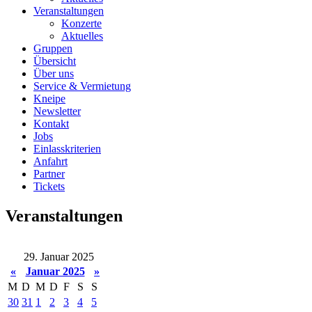
Veranstaltungen
Konzerte
Aktuelles
Gruppen
Übersicht
Über uns
Service & Vermietung
Kneipe
Newsletter
Kontakt
Jobs
Einlasskriterien
Anfahrt
Partner
Tickets
Veranstaltungen
29. Januar 2025
«
Januar 2025
»
M
D
M
D
F
S
S
30
31
1
2
3
4
5