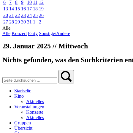
6
7
8
9
10
11
12
13
14
15
16
17
18
19
20
21
22
23
24
25
26
27
28
29
30
31
1
2
Alle
Alle
Konzert
Party
Sonstige/Andere
29. Januar 2025 // Mittwoch
Nichts gefunden, was den Suchkriterien ent
Startseite
Kino
Aktuelles
Veranstaltungen
Konzerte
Aktuelles
Gruppen
Übersicht