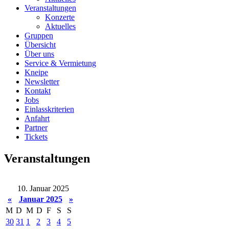
Veranstaltungen
Konzerte
Aktuelles
Gruppen
Übersicht
Über uns
Service & Vermietung
Kneipe
Newsletter
Kontakt
Jobs
Einlasskriterien
Anfahrt
Partner
Tickets
Veranstaltungen
10. Januar 2025
«
Januar 2025
»
M
D
M
D
F
S
S
30
31
1
2
3
4
5