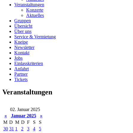
Veranstaltungen
Konzerte
Aktuelles
Gruppen
Übersicht
Über uns
Service & Vermietung
Kneipe
Newsletter
Kontakt
Jobs
Einlasskriterien
Anfahrt
Partner
Tickets
Veranstaltungen
02. Januar 2025
«
Januar 2025
»
M
D
M
D
F
S
S
30
31
1
2
3
4
5