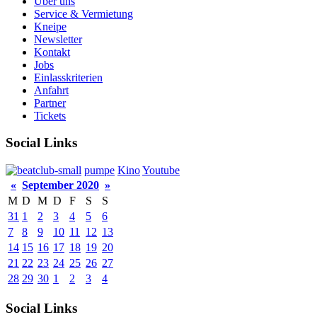
Über uns
Service & Vermietung
Kneipe
Newsletter
Kontakt
Jobs
Einlasskriterien
Anfahrt
Partner
Tickets
Social Links
pumpe
Kino
Youtube
«
September 2020
»
M
D
M
D
F
S
S
31
1
2
3
4
5
6
7
8
9
10
11
12
13
14
15
16
17
18
19
20
21
22
23
24
25
26
27
28
29
30
1
2
3
4
Social Links