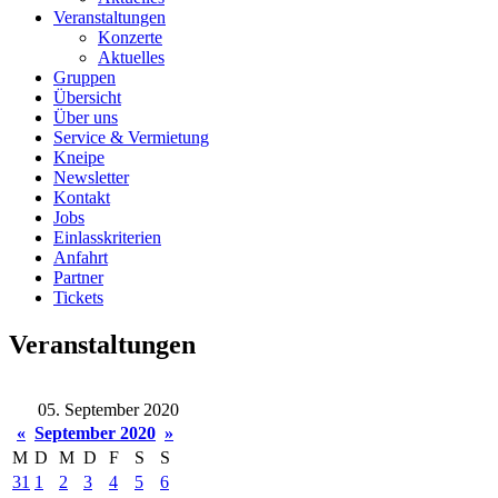
Veranstaltungen
Konzerte
Aktuelles
Gruppen
Übersicht
Über uns
Service & Vermietung
Kneipe
Newsletter
Kontakt
Jobs
Einlasskriterien
Anfahrt
Partner
Tickets
Veranstaltungen
05. September 2020
«
September 2020
»
M
D
M
D
F
S
S
31
1
2
3
4
5
6