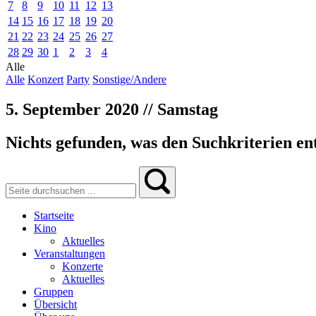
7
8
9
10
11
12
13
14
15
16
17
18
19
20
21
22
23
24
25
26
27
28
29
30
1
2
3
4
Alle
Alle
Konzert
Party
Sonstige/Andere
5. September 2020 // Samstag
Nichts gefunden, was den Suchkriterien ent
Startseite
Kino
Aktuelles
Veranstaltungen
Konzerte
Aktuelles
Gruppen
Übersicht