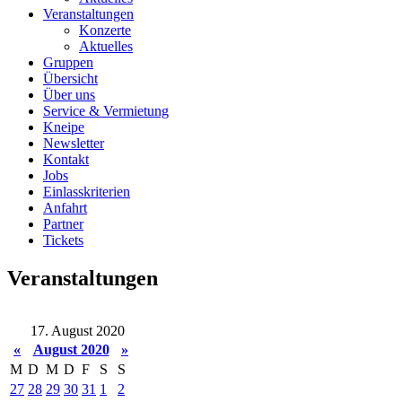
Veranstaltungen
Konzerte
Aktuelles
Gruppen
Übersicht
Über uns
Service & Vermietung
Kneipe
Newsletter
Kontakt
Jobs
Einlasskriterien
Anfahrt
Partner
Tickets
Veranstaltungen
17. August 2020
«
August 2020
»
M
D
M
D
F
S
S
27
28
29
30
31
1
2