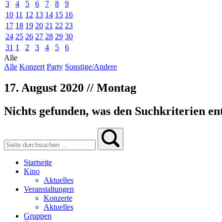
3
4
5
6
7
8
9
10
11
12
13
14
15
16
17
18
19
20
21
22
23
24
25
26
27
28
29
30
31
1
2
3
4
5
6
Alle
Alle
Konzert
Party
Sonstige/Andere
17. August 2020 // Montag
Nichts gefunden, was den Suchkriterien ent
Startseite
Kino
Aktuelles
Veranstaltungen
Konzerte
Aktuelles
Gruppen