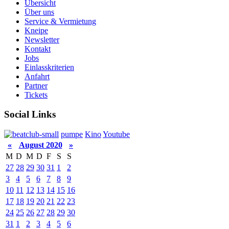
Übersicht
Über uns
Service & Vermietung
Kneipe
Newsletter
Kontakt
Jobs
Einlasskriterien
Anfahrt
Partner
Tickets
Social Links
pumpe
Kino
Youtube
«
August 2020
»
M
D
M
D
F
S
S
27
28
29
30
31
1
2
3
4
5
6
7
8
9
10
11
12
13
14
15
16
17
18
19
20
21
22
23
24
25
26
27
28
29
30
31
1
2
3
4
5
6