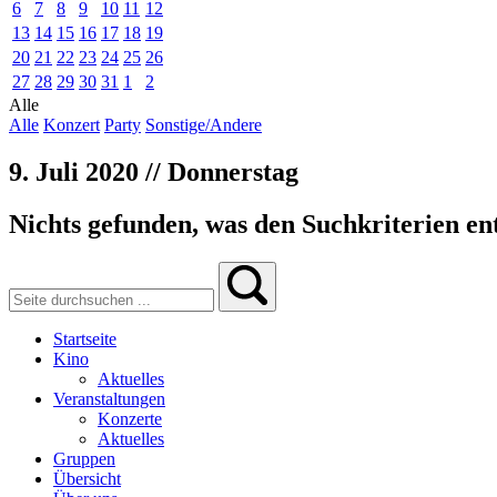
6
7
8
9
10
11
12
13
14
15
16
17
18
19
20
21
22
23
24
25
26
27
28
29
30
31
1
2
Alle
Alle
Konzert
Party
Sonstige/Andere
9. Juli 2020 // Donnerstag
Nichts gefunden, was den Suchkriterien ent
Startseite
Kino
Aktuelles
Veranstaltungen
Konzerte
Aktuelles
Gruppen
Übersicht