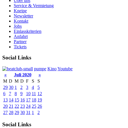
Über uns
Service & Vermietung
Kneipe
Newsletter
Kontakt
Jobs
Einlasskriterien
Anfahrt
Partner
Tickets
Social Links
pumpe
Kino
Youtube
«
Juli 2020
»
M
D
M
D
F
S
S
29
30
1
2
3
4
5
6
7
8
9
10
11
12
13
14
15
16
17
18
19
20
21
22
23
24
25
26
27
28
29
30
31
1
2
Social Links