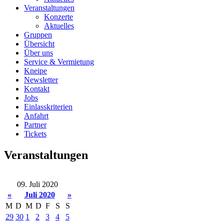
Veranstaltungen
Konzerte
Aktuelles
Gruppen
Übersicht
Über uns
Service & Vermietung
Kneipe
Newsletter
Kontakt
Jobs
Einlasskriterien
Anfahrt
Partner
Tickets
Veranstaltungen
09. Juli 2020
«
Juli 2020
»
M
D
M
D
F
S
S
29
30
1
2
3
4
5