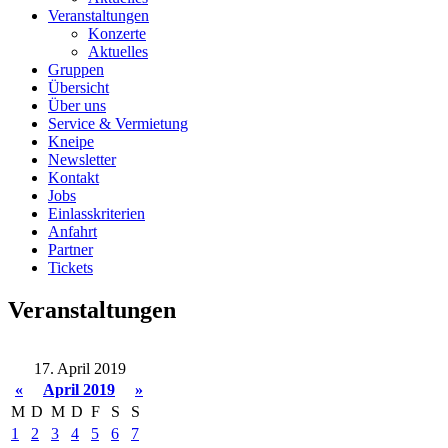
Veranstaltungen
Konzerte
Aktuelles
Gruppen
Übersicht
Über uns
Service & Vermietung
Kneipe
Newsletter
Kontakt
Jobs
Einlasskriterien
Anfahrt
Partner
Tickets
Veranstaltungen
17. April 2019
«
April 2019
»
M
D
M
D
F
S
S
1
2
3
4
5
6
7