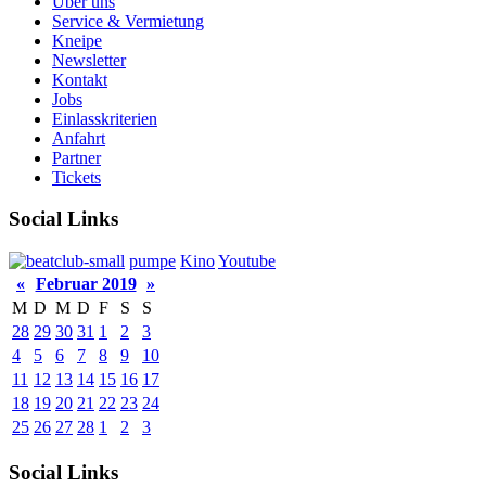
Über uns
Service & Vermietung
Kneipe
Newsletter
Kontakt
Jobs
Einlasskriterien
Anfahrt
Partner
Tickets
Social Links
pumpe
Kino
Youtube
«
Februar 2019
»
M
D
M
D
F
S
S
28
29
30
31
1
2
3
4
5
6
7
8
9
10
11
12
13
14
15
16
17
18
19
20
21
22
23
24
25
26
27
28
1
2
3
Social Links