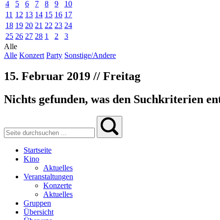
4
5
6
7
8
9
10
11
12
13
14
15
16
17
18
19
20
21
22
23
24
25
26
27
28
1
2
3
Alle
Alle
Konzert
Party
Sonstige/Andere
15. Februar 2019 // Freitag
Nichts gefunden, was den Suchkriterien ent
Startseite
Kino
Aktuelles
Veranstaltungen
Konzerte
Aktuelles
Gruppen
Übersicht