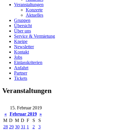
Veranstaltungen
Konzerte
Aktuelles
Gruppen
Übersicht
Über uns
Service & Vermietung
Kneipe
Newsletter
Kontakt
Jobs
Einlasskriterien
Anfahrt
Partner
Tickets
Veranstaltungen
15. Februar 2019
«
Februar 2019
»
M
D
M
D
F
S
S
28
29
30
31
1
2
3