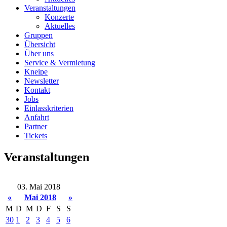
Veranstaltungen
Konzerte
Aktuelles
Gruppen
Übersicht
Über uns
Service & Vermietung
Kneipe
Newsletter
Kontakt
Jobs
Einlasskriterien
Anfahrt
Partner
Tickets
Veranstaltungen
03. Mai 2018
«
Mai 2018
»
M
D
M
D
F
S
S
30
1
2
3
4
5
6