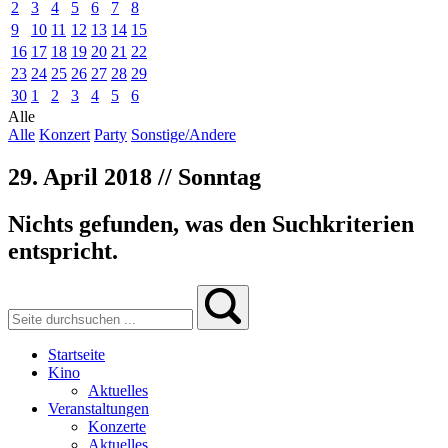
2
3
4
5
6
7
8
9
10
11
12
13
14
15
16
17
18
19
20
21
22
23
24
25
26
27
28
29
30
1
2
3
4
5
6
Alle
Alle
Konzert
Party
Sonstige/Andere
29. April 2018 // Sonntag
Nichts gefunden, was den Suchkriterien
entspricht.
Startseite
Kino
Aktuelles
Veranstaltungen
Konzerte
Aktuelles