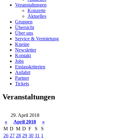
Veranstaltungen
Konzerte
Aktuelles
Gruppen
Übersicht
Über uns
Service & Vermietung
Kneipe
Newsletter
Kontakt
Jobs
Einlasskriterien
Anfahrt
Partner
Tickets
Veranstaltungen
29. April 2018
«
April 2018
»
M
D
M
D
F
S
S
26
27
28
29
30
31
1