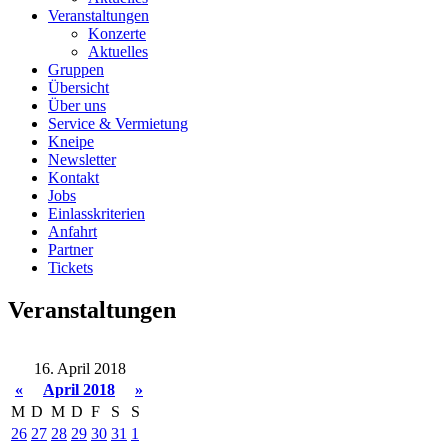
Veranstaltungen
Konzerte
Aktuelles
Gruppen
Übersicht
Über uns
Service & Vermietung
Kneipe
Newsletter
Kontakt
Jobs
Einlasskriterien
Anfahrt
Partner
Tickets
Veranstaltungen
16. April 2018
«
April 2018
»
M
D
M
D
F
S
S
26
27
28
29
30
31
1