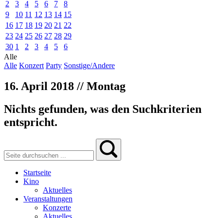
2
3
4
5
6
7
8
9
10
11
12
13
14
15
16
17
18
19
20
21
22
23
24
25
26
27
28
29
30
1
2
3
4
5
6
Alle
Alle
Konzert
Party
Sonstige/Andere
16. April 2018 // Montag
Nichts gefunden, was den Suchkriterien
entspricht.
Startseite
Kino
Aktuelles
Veranstaltungen
Konzerte
Aktuelles