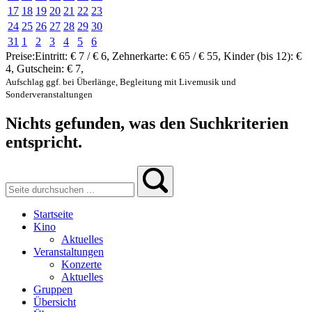
17
18
19
20
21
22
23
24
25
26
27
28
29
30
31
1
2
3
4
5
6
Preise:
Eintritt:
€ 7 / € 6
,
Zehnerkarte:
€ 65 / € 55
,
Kinder (bis 12):
€
4
,
Gutschein:
€ 7
,
Aufschlag ggf. bei Überlänge, Begleitung mit Livemusik und
Sonderveranstaltungen
Nichts gefunden, was den Suchkriterien
entspricht.
Startseite
Kino
Aktuelles
Veranstaltungen
Konzerte
Aktuelles
Gruppen
Übersicht