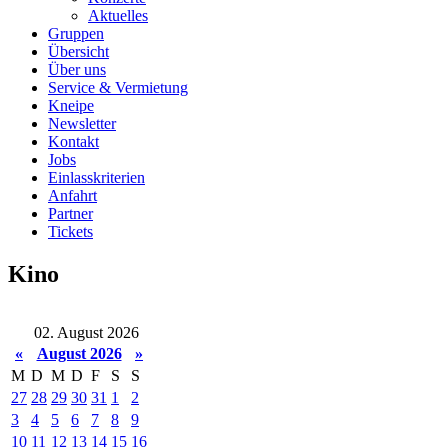
Aktuelles
Gruppen
Übersicht
Über uns
Service & Vermietung
Kneipe
Newsletter
Kontakt
Jobs
Einlasskriterien
Anfahrt
Partner
Tickets
Kino
02. August 2026
«
August 2026
»
M
D
M
D
F
S
S
27
28
29
30
31
1
2
3
4
5
6
7
8
9
10
11
12
13
14
15
16