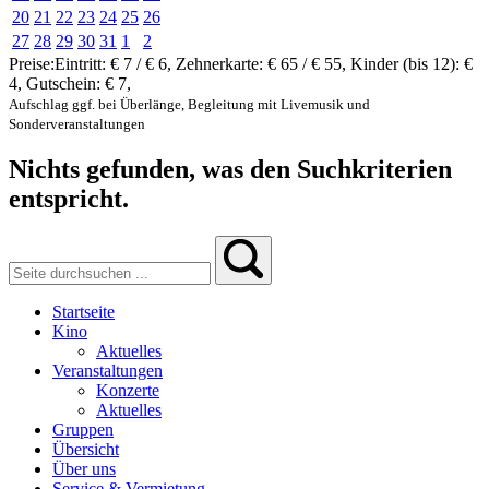
20
21
22
23
24
25
26
27
28
29
30
31
1
2
Preise:
Eintritt:
€ 7 / € 6
,
Zehnerkarte:
€ 65 / € 55
,
Kinder (bis 12):
€
4
,
Gutschein:
€ 7
,
Aufschlag ggf. bei Überlänge, Begleitung mit Livemusik und
Sonderveranstaltungen
Nichts gefunden, was den Suchkriterien
entspricht.
Startseite
Kino
Aktuelles
Veranstaltungen
Konzerte
Aktuelles
Gruppen
Übersicht
Über uns
Service & Vermietung