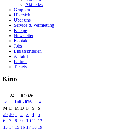
Aktuelles
Gruppen
Übersicht
Über uns
Service & Vermietung
Kneipe
Newsletter
Kontakt
Jobs
Einlasskriterien
Anfahrt
Partner
Tickets
Kino
24. Juli 2026
«
Juli 2026
»
M
D
M
D
F
S
S
29
30
1
2
3
4
5
6
7
8
9
10
11
12
13
14
15
16
17
18
19