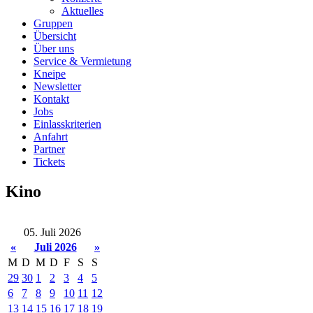
Aktuelles
Gruppen
Übersicht
Über uns
Service & Vermietung
Kneipe
Newsletter
Kontakt
Jobs
Einlasskriterien
Anfahrt
Partner
Tickets
Kino
05. Juli 2026
«
Juli 2026
»
M
D
M
D
F
S
S
29
30
1
2
3
4
5
6
7
8
9
10
11
12
13
14
15
16
17
18
19