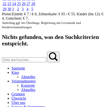
22
23
24
25
26
27
28
29
30
1
2
3
4
5
Preise:
Eintritt:
€ 7 / € 6
,
Zehnerkarte:
€ 65 / € 55
,
Kinder (bis 12):
€
4
,
Gutschein:
€ 7
,
Aufschlag ggf. bei Überlänge, Begleitung mit Livemusik und
Sonderveranstaltungen
Nichts gefunden, was den Suchkriterien
entspricht.
Startseite
Kino
Aktuelles
Veranstaltungen
Konzerte
Aktuelles
Gruppen
Übersicht
Über uns
Service & Vermietung