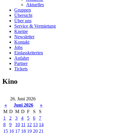
Aktuelles
Gruppen
Übersicht
Über uns
Service & Vermietung
Kneipe
Newsletter
Kontakt
Jobs
Einlasskriterien
Anfahrt
Partner
Tickets
Kino
26. Juni 2026
«
Juni 2026
»
M
D
M
D
F
S
S
1
2
3
4
5
6
7
8
9
10
11
12
13
14
15
16
17
18
19
20
21