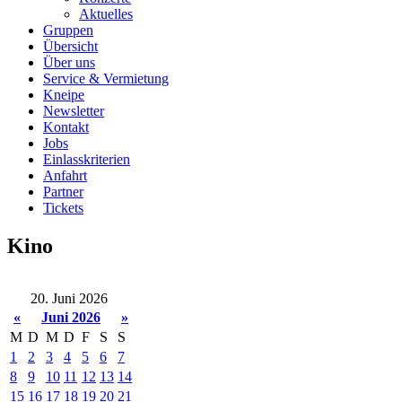
Aktuelles
Gruppen
Übersicht
Über uns
Service & Vermietung
Kneipe
Newsletter
Kontakt
Jobs
Einlasskriterien
Anfahrt
Partner
Tickets
Kino
20. Juni 2026
«
Juni 2026
»
M
D
M
D
F
S
S
1
2
3
4
5
6
7
8
9
10
11
12
13
14
15
16
17
18
19
20
21