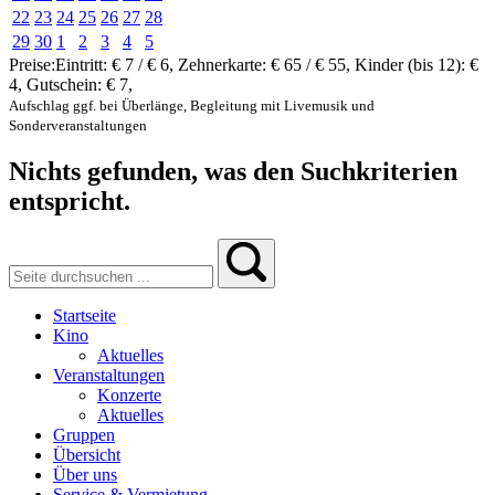
22
23
24
25
26
27
28
29
30
1
2
3
4
5
Preise:
Eintritt:
€ 7 / € 6
,
Zehnerkarte:
€ 65 / € 55
,
Kinder (bis 12):
€
4
,
Gutschein:
€ 7
,
Aufschlag ggf. bei Überlänge, Begleitung mit Livemusik und
Sonderveranstaltungen
Nichts gefunden, was den Suchkriterien
entspricht.
Startseite
Kino
Aktuelles
Veranstaltungen
Konzerte
Aktuelles
Gruppen
Übersicht
Über uns
Service & Vermietung