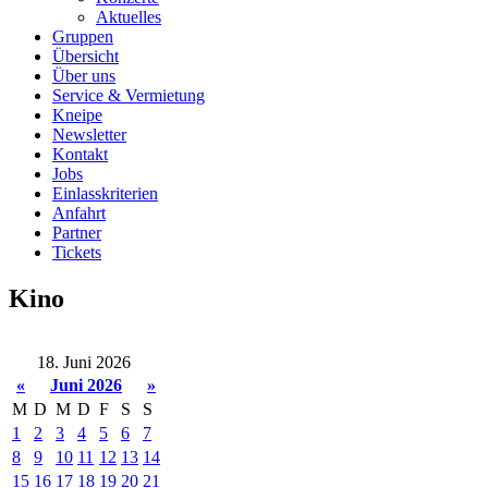
Aktuelles
Gruppen
Übersicht
Über uns
Service & Vermietung
Kneipe
Newsletter
Kontakt
Jobs
Einlasskriterien
Anfahrt
Partner
Tickets
Kino
18. Juni 2026
«
Juni 2026
»
M
D
M
D
F
S
S
1
2
3
4
5
6
7
8
9
10
11
12
13
14
15
16
17
18
19
20
21