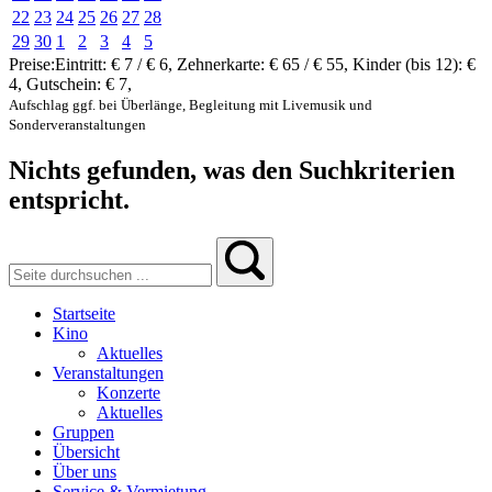
22
23
24
25
26
27
28
29
30
1
2
3
4
5
Preise:
Eintritt:
€ 7 / € 6
,
Zehnerkarte:
€ 65 / € 55
,
Kinder (bis 12):
€
4
,
Gutschein:
€ 7
,
Aufschlag ggf. bei Überlänge, Begleitung mit Livemusik und
Sonderveranstaltungen
Nichts gefunden, was den Suchkriterien
entspricht.
Startseite
Kino
Aktuelles
Veranstaltungen
Konzerte
Aktuelles
Gruppen
Übersicht
Über uns
Service & Vermietung