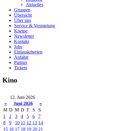
Aktuelles
Gruppen
Übersicht
Über uns
Service & Vermietung
Kneipe
Newsletter
Kontakt
Jobs
Einlasskriterien
Anfahrt
Partner
Tickets
Kino
12. Juni 2026
«
Juni 2026
»
M
D
M
D
F
S
S
1
2
3
4
5
6
7
8
9
10
11
12
13
14
15
16
17
18
19
20
21