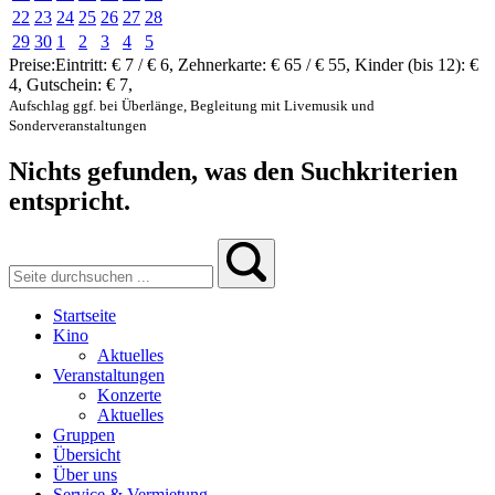
22
23
24
25
26
27
28
29
30
1
2
3
4
5
Preise:
Eintritt:
€ 7 / € 6
,
Zehnerkarte:
€ 65 / € 55
,
Kinder (bis 12):
€
4
,
Gutschein:
€ 7
,
Aufschlag ggf. bei Überlänge, Begleitung mit Livemusik und
Sonderveranstaltungen
Nichts gefunden, was den Suchkriterien
entspricht.
Startseite
Kino
Aktuelles
Veranstaltungen
Konzerte
Aktuelles
Gruppen
Übersicht
Über uns
Service & Vermietung