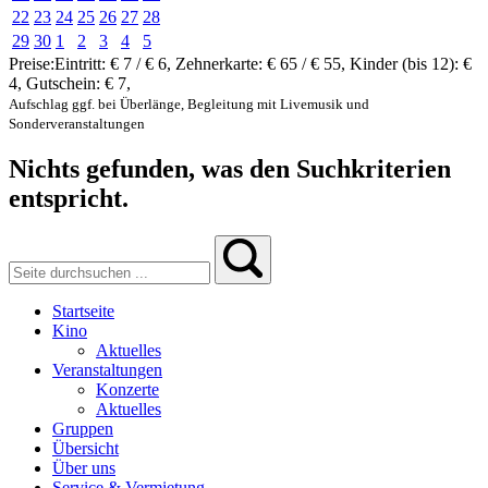
22
23
24
25
26
27
28
29
30
1
2
3
4
5
Preise:
Eintritt:
€ 7 / € 6
,
Zehnerkarte:
€ 65 / € 55
,
Kinder (bis 12):
€
4
,
Gutschein:
€ 7
,
Aufschlag ggf. bei Überlänge, Begleitung mit Livemusik und
Sonderveranstaltungen
Nichts gefunden, was den Suchkriterien
entspricht.
Startseite
Kino
Aktuelles
Veranstaltungen
Konzerte
Aktuelles
Gruppen
Übersicht
Über uns
Service & Vermietung