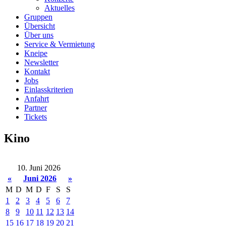
Aktuelles
Gruppen
Übersicht
Über uns
Service & Vermietung
Kneipe
Newsletter
Kontakt
Jobs
Einlasskriterien
Anfahrt
Partner
Tickets
Kino
10. Juni 2026
«
Juni 2026
»
M
D
M
D
F
S
S
1
2
3
4
5
6
7
8
9
10
11
12
13
14
15
16
17
18
19
20
21