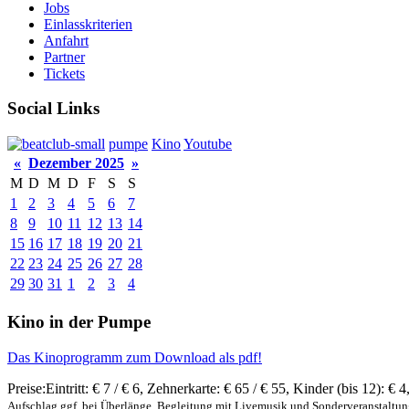
Jobs
Einlasskriterien
Anfahrt
Partner
Tickets
Social Links
pumpe
Kino
Youtube
«
Dezember 2025
»
M
D
M
D
F
S
S
1
2
3
4
5
6
7
8
9
10
11
12
13
14
15
16
17
18
19
20
21
22
23
24
25
26
27
28
29
30
31
1
2
3
4
Kino in der Pumpe
Das Kinoprogramm zum Download als pdf!
Preise:
Eintritt:
€ 7 / € 6
,
Zehnerkarte:
€ 65 / € 55
,
Kinder (bis 12):
€ 4
Aufschlag ggf. bei Überlänge, Begleitung mit Livemusik und Sonderveranstaltu