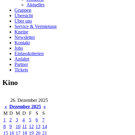
Aktuelles
Gruppen
Übersicht
Über uns
Service & Vermietung
Kneipe
Newsletter
Kontakt
Jobs
Einlasskriterien
Anfahrt
Partner
Tickets
Kino
26. Dezember 2025
«
Dezember 2025
»
M
D
M
D
F
S
S
1
2
3
4
5
6
7
8
9
10
11
12
13
14
15
16
17
18
19
20
21