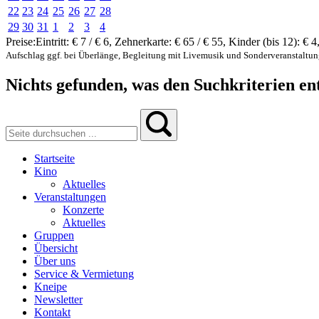
22
23
24
25
26
27
28
29
30
31
1
2
3
4
Preise:
Eintritt:
€ 7 / € 6
,
Zehnerkarte:
€ 65 / € 55
,
Kinder (bis 12):
€ 4
Aufschlag ggf. bei Überlänge, Begleitung mit Livemusik und Sonderveranstaltu
Nichts gefunden, was den Suchkriterien ent
Startseite
Kino
Aktuelles
Veranstaltungen
Konzerte
Aktuelles
Gruppen
Übersicht
Über uns
Service & Vermietung
Kneipe
Newsletter
Kontakt