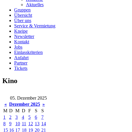
Aktuelles
Gruppen
Übersicht
Über uns
Service & Vermietung
Kneipe
Newsletter
Kontakt
Jobs
Einlasskriterien
Anfahrt
Partner
Tickets
Kino
05. Dezember 2025
«
Dezember 2025
»
M
D
M
D
F
S
S
1
2
3
4
5
6
7
8
9
10
11
12
13
14
15
16
17
18
19
20
21