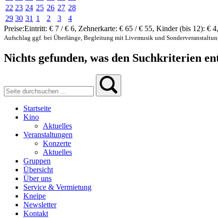
22
23
24
25
26
27
28
29
30
31
1
2
3
4
Preise:
Eintritt:
€ 7 / € 6
,
Zehnerkarte:
€ 65 / € 55
,
Kinder (bis 12):
€ 4
Aufschlag ggf. bei Überlänge, Begleitung mit Livemusik und Sonderveranstaltu
Nichts gefunden, was den Suchkriterien ent
Startseite
Kino
Aktuelles
Veranstaltungen
Konzerte
Aktuelles
Gruppen
Übersicht
Über uns
Service & Vermietung
Kneipe
Newsletter
Kontakt