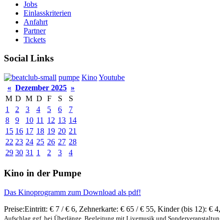
Jobs
Einlasskriterien
Anfahrt
Partner
Tickets
Social Links
pumpe
Kino
Youtube
«
Dezember 2025
»
M
D
M
D
F
S
S
1
2
3
4
5
6
7
8
9
10
11
12
13
14
15
16
17
18
19
20
21
22
23
24
25
26
27
28
29
30
31
1
2
3
4
Kino in der Pumpe
Das Kinoprogramm zum Download als pdf!
Preise:
Eintritt:
€ 7 / € 6
,
Zehnerkarte:
€ 65 / € 55
,
Kinder (bis 12):
€ 4
Aufschlag ggf. bei Überlänge, Begleitung mit Livemusik und Sonderveranstaltu