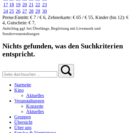
17
18
19
20
21
22
23
24
25
26
27
28
29
30
Preise:
Eintritt:
€ 7 / € 6
,
Zehnerkarte:
€ 65 / € 55
,
Kinder (bis 12):
€
4
,
Gutschein:
€ 7
,
Aufschlag ggf. bei Überlänge, Begleitung mit Livemusik und
Sonderveranstaltungen
Nichts gefunden, was den Suchkriterien
entspricht.
Startseite
Kino
Aktuelles
Veranstaltungen
Konzerte
Aktuelles
Gruppen
Übersicht
Über uns
Service & Vermietung