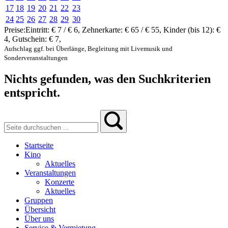
17
18
19
20
21
22
23
24
25
26
27
28
29
30
Preise:
Eintritt:
€ 7 / € 6
,
Zehnerkarte:
€ 65 / € 55
,
Kinder (bis 12):
€
4
,
Gutschein:
€ 7
,
Aufschlag ggf. bei Überlänge, Begleitung mit Livemusik und
Sonderveranstaltungen
Nichts gefunden, was den Suchkriterien
entspricht.
Startseite
Kino
Aktuelles
Veranstaltungen
Konzerte
Aktuelles
Gruppen
Übersicht
Über uns
Service & Vermietung