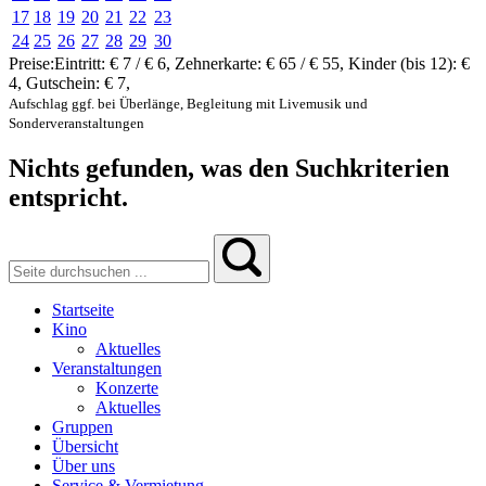
17
18
19
20
21
22
23
24
25
26
27
28
29
30
Preise:
Eintritt:
€ 7 / € 6
,
Zehnerkarte:
€ 65 / € 55
,
Kinder (bis 12):
€
4
,
Gutschein:
€ 7
,
Aufschlag ggf. bei Überlänge, Begleitung mit Livemusik und
Sonderveranstaltungen
Nichts gefunden, was den Suchkriterien
entspricht.
Startseite
Kino
Aktuelles
Veranstaltungen
Konzerte
Aktuelles
Gruppen
Übersicht
Über uns
Service & Vermietung