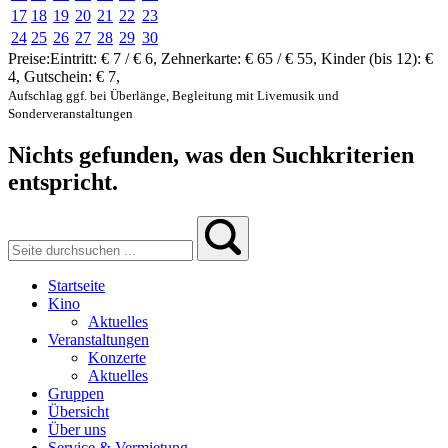
17
18
19
20
21
22
23
24
25
26
27
28
29
30
Preise:
Eintritt:
€ 7 / € 6
,
Zehnerkarte:
€ 65 / € 55
,
Kinder (bis 12):
€
4
,
Gutschein:
€ 7
,
Aufschlag ggf. bei Überlänge, Begleitung mit Livemusik und
Sonderveranstaltungen
Nichts gefunden, was den Suchkriterien
entspricht.
Startseite
Kino
Aktuelles
Veranstaltungen
Konzerte
Aktuelles
Gruppen
Übersicht
Über uns
Service & Vermietung