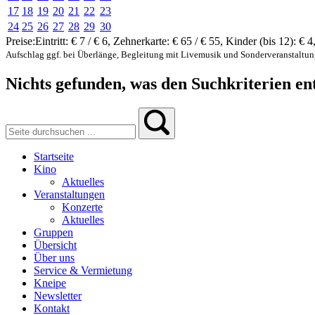
17
18
19
20
21
22
23
24
25
26
27
28
29
30
Preise:
Eintritt:
€ 7 / € 6
,
Zehnerkarte:
€ 65 / € 55
,
Kinder (bis 12):
€ 4
Aufschlag ggf. bei Überlänge, Begleitung mit Livemusik und Sonderveranstaltu
Nichts gefunden, was den Suchkriterien ent
Startseite
Kino
Aktuelles
Veranstaltungen
Konzerte
Aktuelles
Gruppen
Übersicht
Über uns
Service & Vermietung
Kneipe
Newsletter
Kontakt