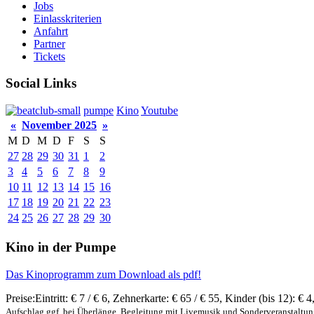
Jobs
Einlasskriterien
Anfahrt
Partner
Tickets
Social Links
pumpe
Kino
Youtube
«
November 2025
»
M
D
M
D
F
S
S
27
28
29
30
31
1
2
3
4
5
6
7
8
9
10
11
12
13
14
15
16
17
18
19
20
21
22
23
24
25
26
27
28
29
30
Kino in der Pumpe
Das Kinoprogramm zum Download als pdf!
Preise:
Eintritt:
€ 7 / € 6
,
Zehnerkarte:
€ 65 / € 55
,
Kinder (bis 12):
€ 4
Aufschlag ggf. bei Überlänge, Begleitung mit Livemusik und Sonderveranstaltu