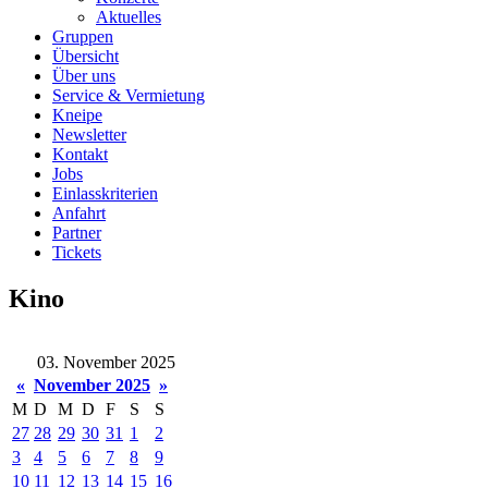
Aktuelles
Gruppen
Übersicht
Über uns
Service & Vermietung
Kneipe
Newsletter
Kontakt
Jobs
Einlasskriterien
Anfahrt
Partner
Tickets
Kino
03. November 2025
«
November 2025
»
M
D
M
D
F
S
S
27
28
29
30
31
1
2
3
4
5
6
7
8
9
10
11
12
13
14
15
16