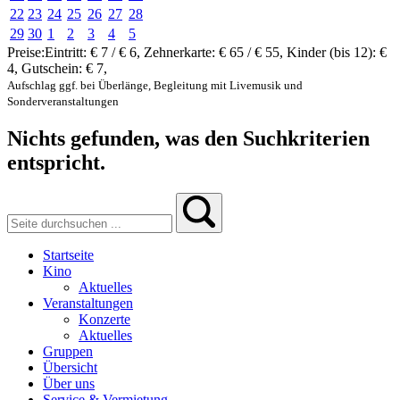
22
23
24
25
26
27
28
29
30
1
2
3
4
5
Preise:
Eintritt:
€ 7 / € 6
,
Zehnerkarte:
€ 65 / € 55
,
Kinder (bis 12):
€
4
,
Gutschein:
€ 7
,
Aufschlag ggf. bei Überlänge, Begleitung mit Livemusik und
Sonderveranstaltungen
Nichts gefunden, was den Suchkriterien
entspricht.
Startseite
Kino
Aktuelles
Veranstaltungen
Konzerte
Aktuelles
Gruppen
Übersicht
Über uns
Service & Vermietung