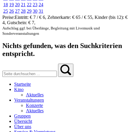
18
19
20
21
22
23
24
25
26
27
28
29
30
31
Preise:
Eintritt:
€ 7 / € 6
,
Zehnerkarte:
€ 65 / € 55
,
Kinder (bis 12):
€
4
,
Gutschein:
€ 7
,
Aufschlag ggf. bei Überlänge, Begleitung mit Livemusik und
Sonderveranstaltungen
Nichts gefunden, was den Suchkriterien
entspricht.
Startseite
Kino
Aktuelles
Veranstaltungen
Konzerte
Aktuelles
Gruppen
Übersicht
Über uns
Service & Vermietung