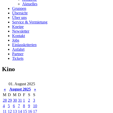
Aktuelles
Gruppen
Übersicht
Über uns
Service & Vermietung
Kneipe
Newsletter
Kontakt
Jobs
Einlasskriterien
Anfahrt
Partner
Tickets
Kino
01. August 2025
«
August 2025
»
M
D
M
D
F
S
S
28
29
30
31
1
2
3
4
5
6
7
8
9
10
11
12
13
14
15
16
17