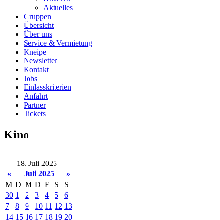
Aktuelles
Gruppen
Übersicht
Über uns
Service & Vermietung
Kneipe
Newsletter
Kontakt
Jobs
Einlasskriterien
Anfahrt
Partner
Tickets
Kino
18. Juli 2025
«
Juli 2025
»
M
D
M
D
F
S
S
30
1
2
3
4
5
6
7
8
9
10
11
12
13
14
15
16
17
18
19
20