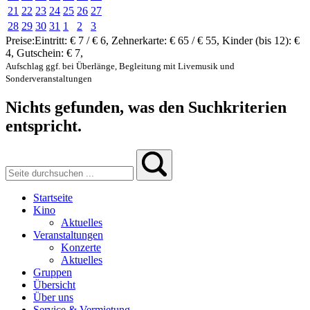
21
22
23
24
25
26
27
28
29
30
31
1
2
3
Preise:
Eintritt:
€ 7 / € 6
,
Zehnerkarte:
€ 65 / € 55
,
Kinder (bis 12):
€
4
,
Gutschein:
€ 7
,
Aufschlag ggf. bei Überlänge, Begleitung mit Livemusik und
Sonderveranstaltungen
Nichts gefunden, was den Suchkriterien
entspricht.
Startseite
Kino
Aktuelles
Veranstaltungen
Konzerte
Aktuelles
Gruppen
Übersicht
Über uns
Service & Vermietung