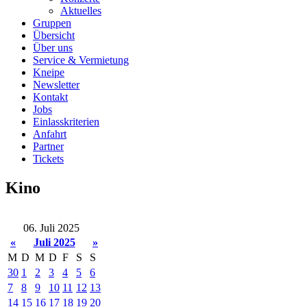
Aktuelles
Gruppen
Übersicht
Über uns
Service & Vermietung
Kneipe
Newsletter
Kontakt
Jobs
Einlasskriterien
Anfahrt
Partner
Tickets
Kino
06. Juli 2025
«
Juli 2025
»
M
D
M
D
F
S
S
30
1
2
3
4
5
6
7
8
9
10
11
12
13
14
15
16
17
18
19
20