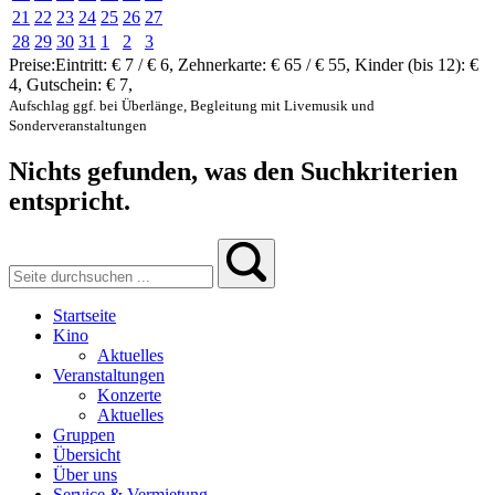
21
22
23
24
25
26
27
28
29
30
31
1
2
3
Preise:
Eintritt:
€ 7 / € 6
,
Zehnerkarte:
€ 65 / € 55
,
Kinder (bis 12):
€
4
,
Gutschein:
€ 7
,
Aufschlag ggf. bei Überlänge, Begleitung mit Livemusik und
Sonderveranstaltungen
Nichts gefunden, was den Suchkriterien
entspricht.
Startseite
Kino
Aktuelles
Veranstaltungen
Konzerte
Aktuelles
Gruppen
Übersicht
Über uns
Service & Vermietung