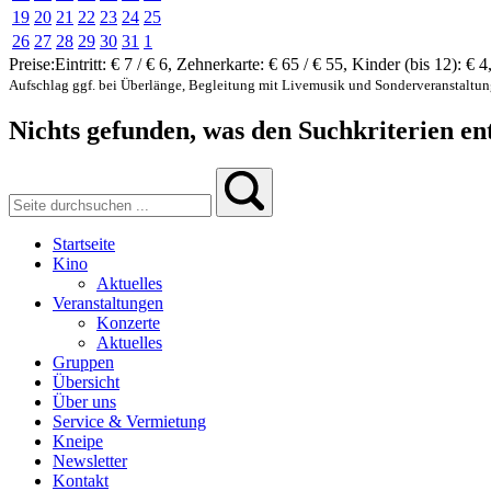
19
20
21
22
23
24
25
26
27
28
29
30
31
1
Preise:
Eintritt:
€ 7 / € 6
,
Zehnerkarte:
€ 65 / € 55
,
Kinder (bis 12):
€ 4
Aufschlag ggf. bei Überlänge, Begleitung mit Livemusik und Sonderveranstaltu
Nichts gefunden, was den Suchkriterien ent
Startseite
Kino
Aktuelles
Veranstaltungen
Konzerte
Aktuelles
Gruppen
Übersicht
Über uns
Service & Vermietung
Kneipe
Newsletter
Kontakt