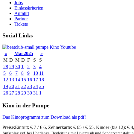
Jobs
Einlasskriterien
Anfahrt
Partner
Tickets
Social Links
pumpe
Kino
Youtube
«
Mai 2025
»
M
D
M
D
F
S
S
28
29
30
1
2
3
4
5
6
7
8
9
10
11
12
13
14
15
16
17
18
19
20
21
22
23
24
25
26
27
28
29
30
31
1
Kino in der Pumpe
Das Kinoprogramm zum Download als pdf!
Preise:
Eintritt:
€ 7 / € 6
,
Zehnerkarte:
€ 65 / € 55
,
Kinder (bis 12):
€ 4
Aufschlag ggf. bei Überlänge, Begleitung mit Livemusik und Sonderveranstaltu