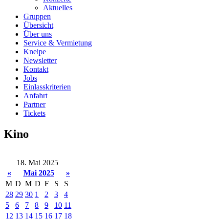
Aktuelles
Gruppen
Übersicht
Über uns
Service & Vermietung
Kneipe
Newsletter
Kontakt
Jobs
Einlasskriterien
Anfahrt
Partner
Tickets
Kino
18. Mai 2025
«
Mai 2025
»
M
D
M
D
F
S
S
28
29
30
1
2
3
4
5
6
7
8
9
10
11
12
13
14
15
16
17
18