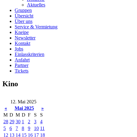
Aktuelles
Gruppen
Übersicht
Über uns
Service & Vermietung
Kneipe
Newsletter
Kontakt
Jobs
Einlasskriterien
Anfahrt
Partner
Tickets
Kino
12. Mai 2025
«
Mai 2025
»
M
D
M
D
F
S
S
28
29
30
1
2
3
4
5
6
7
8
9
10
11
12
13
14
15
16
17
18