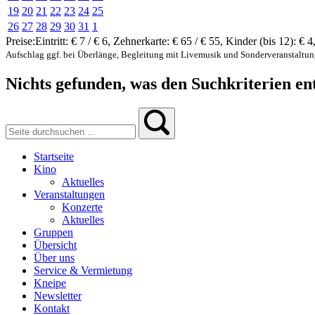
19
20
21
22
23
24
25
26
27
28
29
30
31
1
Preise:
Eintritt:
€ 7 / € 6
,
Zehnerkarte:
€ 65 / € 55
,
Kinder (bis 12):
€ 4
Aufschlag ggf. bei Überlänge, Begleitung mit Livemusik und Sonderveranstaltu
Nichts gefunden, was den Suchkriterien ent
Startseite
Kino
Aktuelles
Veranstaltungen
Konzerte
Aktuelles
Gruppen
Übersicht
Über uns
Service & Vermietung
Kneipe
Newsletter
Kontakt