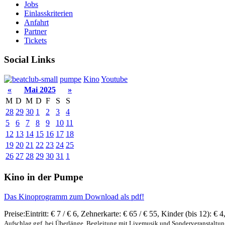
Jobs
Einlasskriterien
Anfahrt
Partner
Tickets
Social Links
pumpe
Kino
Youtube
«
Mai 2025
»
M
D
M
D
F
S
S
28
29
30
1
2
3
4
5
6
7
8
9
10
11
12
13
14
15
16
17
18
19
20
21
22
23
24
25
26
27
28
29
30
31
1
Kino in der Pumpe
Das Kinoprogramm zum Download als pdf!
Preise:
Eintritt:
€ 7 / € 6
,
Zehnerkarte:
€ 65 / € 55
,
Kinder (bis 12):
€ 4
Aufschlag ggf. bei Überlänge, Begleitung mit Livemusik und Sonderveranstaltu