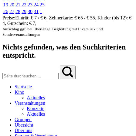
19
20
21
22
23
24
25
26
27
28
29
30
31
1
Preise:
Eintritt:
€ 7 / € 6
,
Zehnerkarte:
€ 65 / € 55
,
Kinder (bis 12):
€
4
,
Gutschein:
€ 7
,
Aufschlag ggf. bei Überlänge, Begleitung mit Livemusik und
Sonderveranstaltungen
Nichts gefunden, was den Suchkriterien
entspricht.
Startseite
Kino
Aktuelles
Veranstaltungen
Konzerte
Aktuelles
Gruppen
Übersicht
Über uns
Service & Vermietung