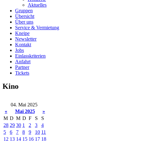
Aktuelles
Gruppen
Übersicht
Über uns
Service & Vermietung
Kneipe
Newsletter
Kontakt
Jobs
Einlasskriterien
Anfahrt
Partner
Tickets
Kino
04. Mai 2025
«
Mai 2025
»
M
D
M
D
F
S
S
28
29
30
1
2
3
4
5
6
7
8
9
10
11
12
13
14
15
16
17
18