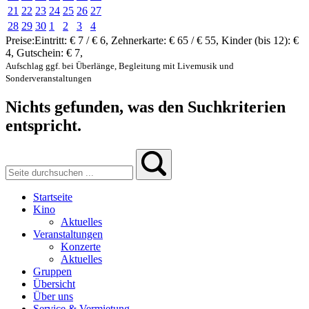
21
22
23
24
25
26
27
28
29
30
1
2
3
4
Preise:
Eintritt:
€ 7 / € 6
,
Zehnerkarte:
€ 65 / € 55
,
Kinder (bis 12):
€
4
,
Gutschein:
€ 7
,
Aufschlag ggf. bei Überlänge, Begleitung mit Livemusik und
Sonderveranstaltungen
Nichts gefunden, was den Suchkriterien
entspricht.
Startseite
Kino
Aktuelles
Veranstaltungen
Konzerte
Aktuelles
Gruppen
Übersicht
Über uns
Service & Vermietung