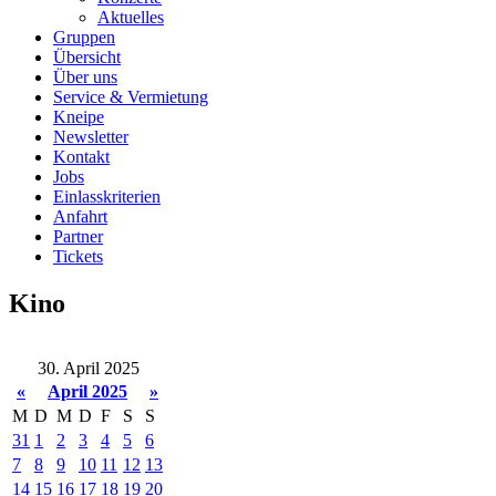
Aktuelles
Gruppen
Übersicht
Über uns
Service & Vermietung
Kneipe
Newsletter
Kontakt
Jobs
Einlasskriterien
Anfahrt
Partner
Tickets
Kino
30. April 2025
«
April 2025
»
M
D
M
D
F
S
S
31
1
2
3
4
5
6
7
8
9
10
11
12
13
14
15
16
17
18
19
20