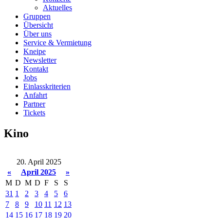
Aktuelles
Gruppen
Übersicht
Über uns
Service & Vermietung
Kneipe
Newsletter
Kontakt
Jobs
Einlasskriterien
Anfahrt
Partner
Tickets
Kino
20. April 2025
«
April 2025
»
M
D
M
D
F
S
S
31
1
2
3
4
5
6
7
8
9
10
11
12
13
14
15
16
17
18
19
20