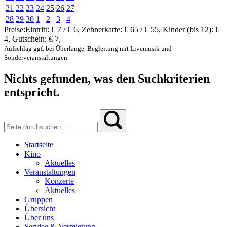
21
22
23
24
25
26
27
28
29
30
1
2
3
4
Preise:
Eintritt:
€ 7 / € 6
,
Zehnerkarte:
€ 65 / € 55
,
Kinder (bis 12):
€
4
,
Gutschein:
€ 7
,
Aufschlag ggf. bei Überlänge, Begleitung mit Livemusik und
Sonderveranstaltungen
Nichts gefunden, was den Suchkriterien
entspricht.
Startseite
Kino
Aktuelles
Veranstaltungen
Konzerte
Aktuelles
Gruppen
Übersicht
Über uns
Service & Vermietung