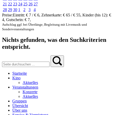
21
22
23
24
25
26
27
28
29
30
1
2
3
4
Preise:
Eintritt:
€ 7 / € 6
,
Zehnerkarte:
€ 65 / € 55
,
Kinder (bis 12):
€
4
,
Gutschein:
€ 7
,
Aufschlag ggf. bei Überlänge, Begleitung mit Livemusik und
Sonderveranstaltungen
Nichts gefunden, was den Suchkriterien
entspricht.
Startseite
Kino
Aktuelles
Veranstaltungen
Konzerte
Aktuelles
Gruppen
Übersicht
Über uns
Service & Vermietung