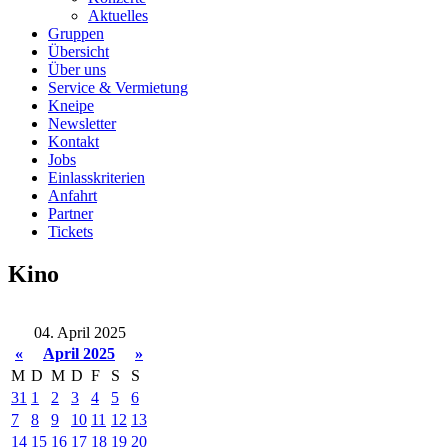
Aktuelles
Gruppen
Übersicht
Über uns
Service & Vermietung
Kneipe
Newsletter
Kontakt
Jobs
Einlasskriterien
Anfahrt
Partner
Tickets
Kino
04. April 2025
«
April 2025
»
M
D
M
D
F
S
S
31
1
2
3
4
5
6
7
8
9
10
11
12
13
14
15
16
17
18
19
20