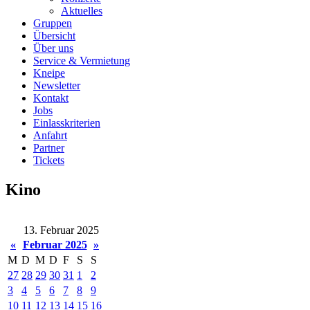
Aktuelles
Gruppen
Übersicht
Über uns
Service & Vermietung
Kneipe
Newsletter
Kontakt
Jobs
Einlasskriterien
Anfahrt
Partner
Tickets
Kino
13. Februar 2025
«
Februar 2025
»
M
D
M
D
F
S
S
27
28
29
30
31
1
2
3
4
5
6
7
8
9
10
11
12
13
14
15
16