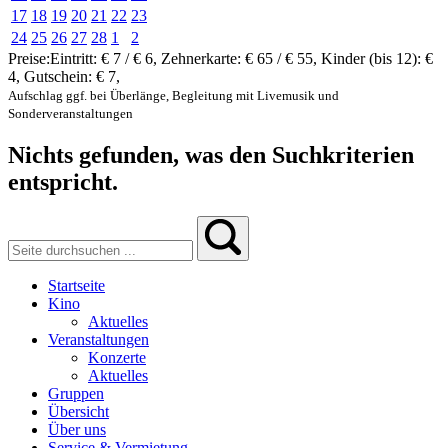
17
18
19
20
21
22
23
24
25
26
27
28
1
2
Preise:
Eintritt:
€ 7 / € 6
,
Zehnerkarte:
€ 65 / € 55
,
Kinder (bis 12):
€
4
,
Gutschein:
€ 7
,
Aufschlag ggf. bei Überlänge, Begleitung mit Livemusik und
Sonderveranstaltungen
Nichts gefunden, was den Suchkriterien
entspricht.
Startseite
Kino
Aktuelles
Veranstaltungen
Konzerte
Aktuelles
Gruppen
Übersicht
Über uns
Service & Vermietung