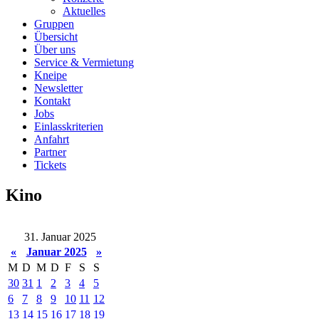
Aktuelles
Gruppen
Übersicht
Über uns
Service & Vermietung
Kneipe
Newsletter
Kontakt
Jobs
Einlasskriterien
Anfahrt
Partner
Tickets
Kino
31. Januar 2025
«
Januar 2025
»
M
D
M
D
F
S
S
30
31
1
2
3
4
5
6
7
8
9
10
11
12
13
14
15
16
17
18
19