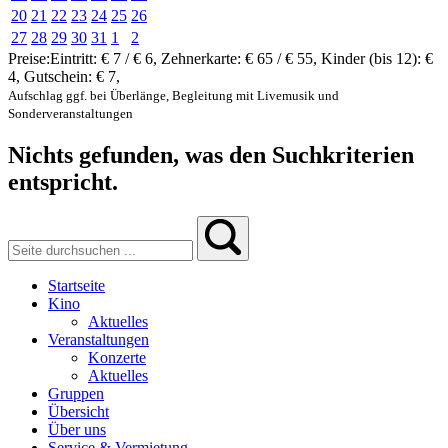
20
21
22
23
24
25
26
27
28
29
30
31
1
2
Preise:
Eintritt:
€ 7 / € 6
,
Zehnerkarte:
€ 65 / € 55
,
Kinder (bis 12):
€
4
,
Gutschein:
€ 7
,
Aufschlag ggf. bei Überlänge, Begleitung mit Livemusik und
Sonderveranstaltungen
Nichts gefunden, was den Suchkriterien
entspricht.
Startseite
Kino
Aktuelles
Veranstaltungen
Konzerte
Aktuelles
Gruppen
Übersicht
Über uns
Service & Vermietung