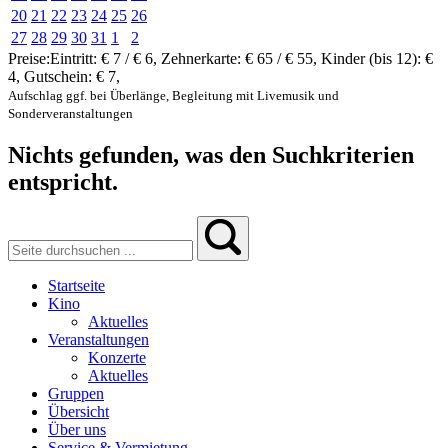
20
21
22
23
24
25
26
27
28
29
30
31
1
2
Preise:
Eintritt:
€ 7 / € 6
,
Zehnerkarte:
€ 65 / € 55
,
Kinder (bis 12):
€
4
,
Gutschein:
€ 7
,
Aufschlag ggf. bei Überlänge, Begleitung mit Livemusik und
Sonderveranstaltungen
Nichts gefunden, was den Suchkriterien
entspricht.
Startseite
Kino
Aktuelles
Veranstaltungen
Konzerte
Aktuelles
Gruppen
Übersicht
Über uns
Service & Vermietung