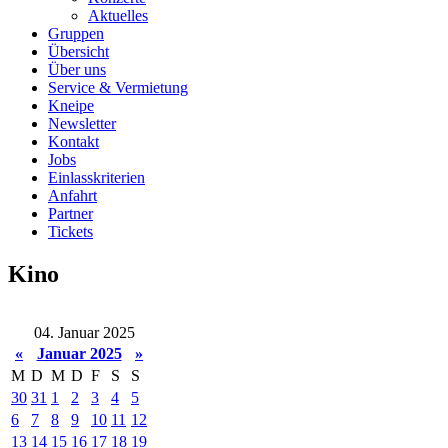
Aktuelles
Gruppen
Übersicht
Über uns
Service & Vermietung
Kneipe
Newsletter
Kontakt
Jobs
Einlasskriterien
Anfahrt
Partner
Tickets
Kino
04. Januar 2025
«
Januar 2025
»
M
D
M
D
F
S
S
30
31
1
2
3
4
5
6
7
8
9
10
11
12
13
14
15
16
17
18
19