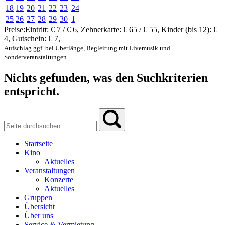
18
19
20
21
22
23
24
25
26
27
28
29
30
1
Preise:
Eintritt:
€ 7 / € 6
,
Zehnerkarte:
€ 65 / € 55
,
Kinder (bis 12):
€
4
,
Gutschein:
€ 7
,
Aufschlag ggf. bei Überlänge, Begleitung mit Livemusik und
Sonderveranstaltungen
Nichts gefunden, was den Suchkriterien
entspricht.
Startseite
Kino
Aktuelles
Veranstaltungen
Konzerte
Aktuelles
Gruppen
Übersicht
Über uns
Service & Vermietung