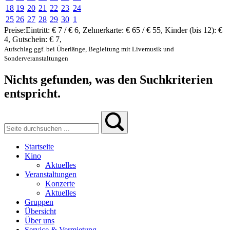
18
19
20
21
22
23
24
25
26
27
28
29
30
1
Preise:
Eintritt:
€ 7 / € 6
,
Zehnerkarte:
€ 65 / € 55
,
Kinder (bis 12):
€
4
,
Gutschein:
€ 7
,
Aufschlag ggf. bei Überlänge, Begleitung mit Livemusik und
Sonderveranstaltungen
Nichts gefunden, was den Suchkriterien
entspricht.
Startseite
Kino
Aktuelles
Veranstaltungen
Konzerte
Aktuelles
Gruppen
Übersicht
Über uns
Service & Vermietung